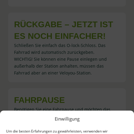
RÜCKGABE – JETZT IST
ES NOCH EINFACHER!
Schließen Sie einfach das O-lock-Schloss. Das
Fahrrad wird automatisch zurückgeben.
WICHTIG! Sie können eine Pause einlegen und
außerhalb der Station anhalten, müssen das
Fahrrad aber an einer Veloyou-Station.
FAHRPAUSE
Benötigen Sie eine Fahrpause und möchten das
Fahrrad nicht zurückgeben? In der mobile Nextbike-
Einwilligung
Appwählen Sie aktive Miete, klicken Sie auf „Parken”,
bestätigen Sie – jetzt können Sie das Schloss
Um die besten Erfahrungen zu gewährleisten, verwenden wir