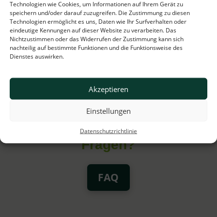
Technologien wie Cookies, um Informationen auf Ihrem Gerät zu
schließen, ohne das Fahrrad zurückzugeben.
speichern und/oder darauf zuzugreifen. Die Zustimmung zu diesen
Wollen Sie weiter fahren? Klicken Sie „Fortsetzen“ im
Technologien ermöglicht es uns, Daten wie Ihr Surfverhalten oder
Feld „Meine Vermietungen“ in der Mobilen App. Das
eindeutige Kennungen auf dieser Website zu verarbeiten. Das
O-lock-Schloss wird automatisch geöffnet.
Nichtzustimmen oder das Widerrufen der Zustimmung kann sich
nachteilig auf bestimmte Funktionen und die Funktionsweise des
Dienstes auswirken.
Akzeptieren
Einstellungen
Haben Sie irgendwelche
Datenschutzrichtlinie
Fragen?
FAQ